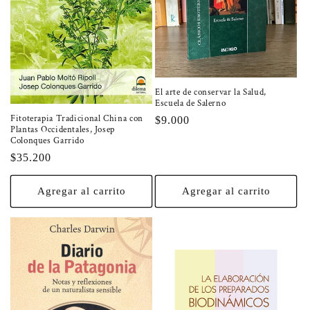
El arte de conservar la Salud,
Escuela de Salerno
Fitoterapia Tradicional China con
Precio
$9.000
Plantas Occidentales, Josep
habitual
Colonques Garrido
Precio
$35.200
habitual
Agregar al carrito
Agregar al carrito