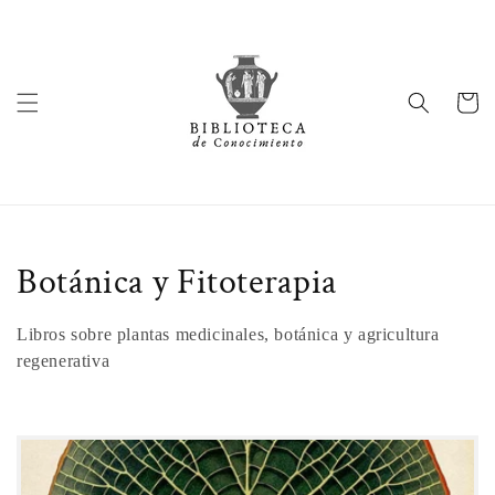
Ir
directamente
al contenido
Carrito
C
Botánica y Fitoterapia
o
Libros sobre plantas medicinales, botánica y agricultura
l
regenerativa
e
c