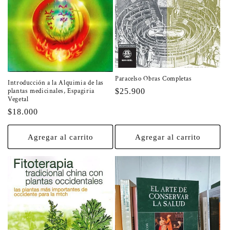
Paracelso Obras Completas
Introducción a la Alquimia de las
Precio
$25.900
plantas medicinales, Espagiria
Vegetal
habitual
Precio
$18.000
habitual
Agregar al carrito
Agregar al carrito