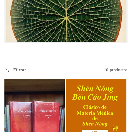
c
i
ó
n
:
Filtrar
10 productos