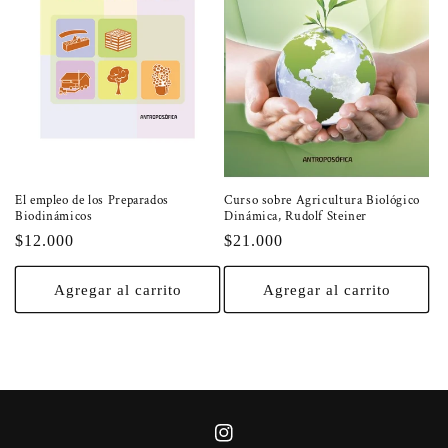
El empleo de los Preparados
Curso sobre Agricultura Biológico
Biodinámicos
Dinámica, Rudolf Steiner
Precio
$12.000
Precio
$21.000
habitual
habitual
Agregar al carrito
Agregar al carrito
https://instagram.com/bibliotecadeco