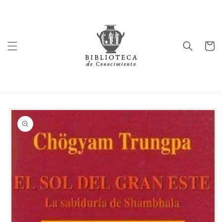
Ir
directamente
al contenido
Carrito
Ir
directamente
a la
información
del producto