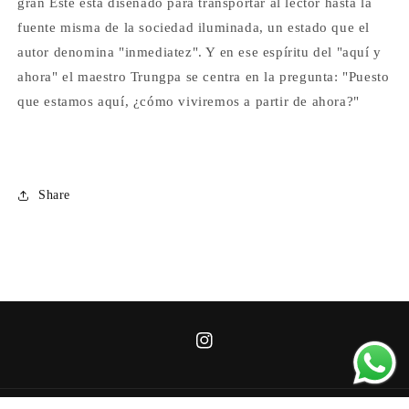
gran Este está diseñado para transportar al lector hasta la
fuente misma de la sociedad iluminada, un estado que el
autor denomina "inmediatez". Y en ese espíritu del "aquí y
ahora" el maestro Trungpa se centra en la pregunta: "Puesto
que estamos aquí, ¿cómo viviremos a partir de ahora?"
Share
https://instagram.com/bibliotecadeco
igshid=MzRlODBiNWFlZA==
Instagram