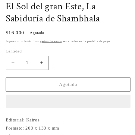
El Sol del gran Este, La
1
en
una
Sabiduría de Shambhala
ventana
modal
Precio
$16.000
Agotado
habitual
Impuesto incluido. Los
gastos de envío
se calculan en la pantalla de pago.
Cantidad
Reducir
Aumentar
cantidad
cantidad
para
para
El
El
Agotado
Sol
Sol
del
del
gran
gran
Este,
Este,
La
La
Editorial:
Kairos
Sabiduría
Sabiduría
Formato:
de
200 x 130 x mm
de
Shambhala
Shambhala