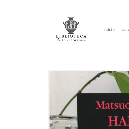
Ir
directamente
al contenido
Inicio
Col
Ir
directamente
a la
información
del producto