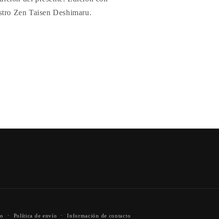
stro Zen Taisen Deshimaru.
nocimiento?
io
Política de envío
Información de contacto