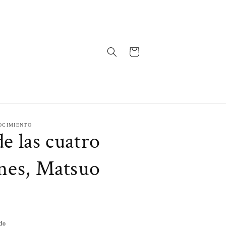
Carrito
OCIMIENTO
e las cuatro
ones, Matsuo
do