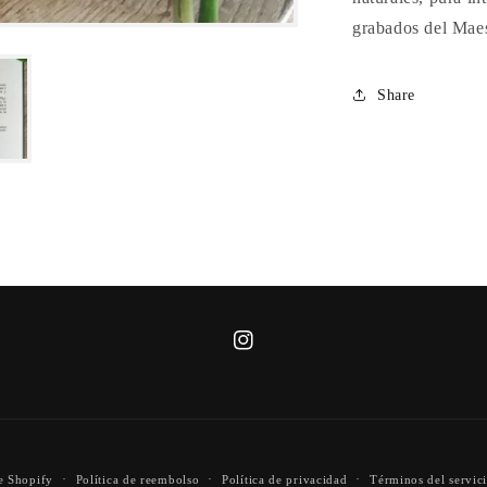
grabados del Mae
Share
https://instagram.com/bibliotecadeco
igshid=MzRlODBiNWFlZA==
Instagram
e Shopify
Política de reembolso
Política de privacidad
Términos del servic