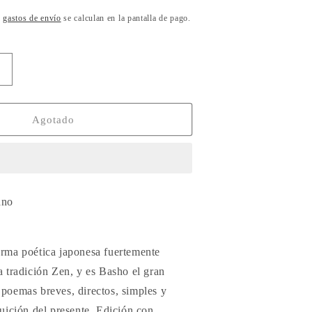
s
gastos de envío
se calculan en la pantalla de pago.
Aumentar
cantidad
para
Haiku
Agotado
de
las
cuatro
estaciones,
Matsuo
ano
Basho
orma poética japonesa fuertemente
a tradición Zen, y es Basho el gran
 poemas breves, directos, simples y
tuición del presente. Edición con