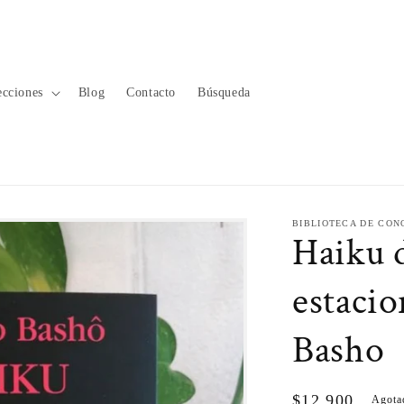
ecciones
Blog
Contacto
Búsqueda
BIBLIOTECA DE CON
Haiku d
estaci
Basho
Precio
$12.900
Agota