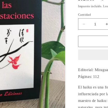
habitual
Impuesto incluido. Lo
Cantidad
Reducir
cantidad
para
Haiku
de
las
cuatro
estaciones,
Matsuo
Editorial: Miragu
Basho
Páginas: 112
El haiku es una f
influenciada por l
maestro de haiku:
naturales, pura in