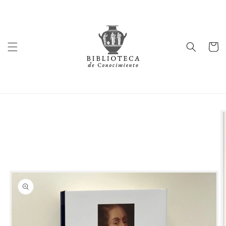
Ir
directamente
al contenido
Carrito
Ir
directamente
a la
información
del producto