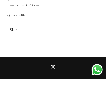
Formato: 14 X 23 cm
Páginas: 486
Share
https://instagram.com/bibliotecadeco
igshid=MzRlODBiNWFlZA==
Instagram
© 2026,
Biblioteca de Conocimiento
Tecnología de Shopify
Política de reembolso
Política de privacidad
Términos del servicio
Política de envío
Información de contacto